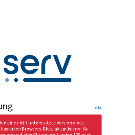
ung
Hilfe
den eine nicht unterstützte Version eines
asierten Browsers. Bitte aktualisieren Sie
rowser auf eine Chromium-Version 138 oder